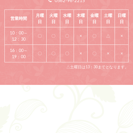
0562-96-2215
月曜
火曜
水曜
木曜
金曜
土曜
日曜
営業時間
日
日
日
日
日
日
日
10：00～
〇
〇
〇
×
〇
△
×
12：30
16：00～
〇
〇
〇
×
〇
×
×
19：00
△土曜日は13：30までとなります。