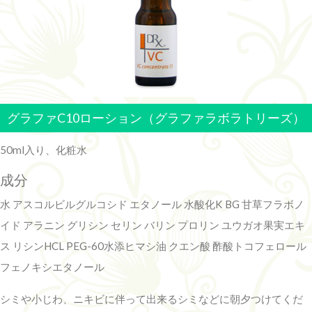
グラファC10ローション（グラファラボラトリーズ）
50ml入り、化粧水
成分
水 アスコルビルグルコシド エタノール 水酸化K BG 甘草フラボノ
イド アラニン グリシン セリン バリン プロリン ユウガオ果実エキ
ス リシンHCL PEG-60水添ヒマシ油 クエン酸 酢酸トコフェロール
フェノキシエタノール
シミや小じわ、ニキビに伴って出来るシミなどに朝夕つけてくだ