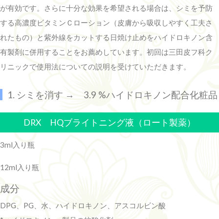
が有効です。さらに十分な効果を希望される場合は、シミを予防
する高濃度ビタミンＣローション（皮膚から吸収しやすく工夫さ
れたもの）と紫外線をカットする日焼け止めをハイドロキノン含
有製剤に併用することをお薦めしています。初回は三田皮フ科ク
リニックで使用法についての説明を受けていただきます。
1. シミを消す → 3.9 %ハイドロキノン配合化粧品
DRX HQブライトニング液（ロート製薬）
3ml入り瓶
12ml入り瓶
成分
DPG、PG、水、ハイドロキノン、アスコルビン酸