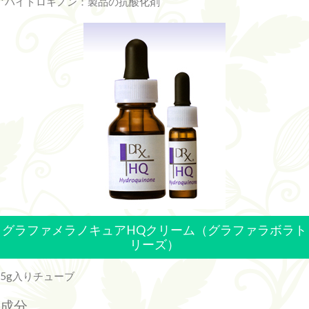
*ハイドロキノン：製品の抗酸化剤
グラファメラノキュアHQクリーム（グラファラボラト
リーズ）
5g入りチューブ
成分