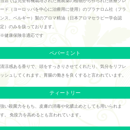
当店では完全有機栽培された無農薬の植物から作られた医療グレ
ード（ヨーロッパを中心に治療用に使用）のプラナロム社（フラ
ンス、ベルギー）製のアロマ精油（日本アロマセラピー学会認
定）のみを扱っております。
※健康保険非適応です
ペパーミント
清涼感ある香りで、頭をすっきりさせてくれたり、気分をリフレ
ッシュしてくれます。胃腸の働きを良くすると言われています。
ティートリー
強い殺菌力をもち、皮膚の消毒や化膿止めとしても用いられま
す。 免疫力を高めるとも言われています。