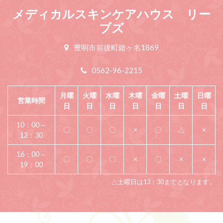
メディカルスキンケアハウス リー
ブズ
豊明市前後町鎗ヶ名1869
0562-96-2215
月曜
火曜
水曜
木曜
金曜
土曜
日曜
営業時間
日
日
日
日
日
日
日
10：00～
〇
〇
〇
×
〇
△
×
12：30
16：00～
〇
〇
〇
×
〇
×
×
19：00
△土曜日は13：30までとなります。