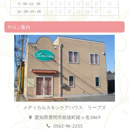
9：00～12：30
〇
〇
〇
〇
〇
〇
〇
16：00～19：00
〇
〇
〇
〇
〇
〇
〇
サロン案内
メディカルスキンケアハウス リーブズ
愛知県豊明市前後町鎗ヶ名1869
0562-96-2215